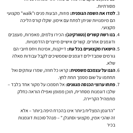
מסורתיות.
למדו את השפה הגופנית:
פוזות, הבעות פנים ו"walk" מקצועי
הם מיומנויות שניתן לפתח עם אימון. שקלו קורס הליכה
מקצועי.
בנו רשת קשרים (נטוורקינג):
הכירו צלמים, מאפרות, מעצבים
ודוגמנים אחרים. קשרים אישיים מייצרים הזדמנויות.
הישארו מקצועיים בכל עת:
דייקנות, אמינות ויחס חיובי הם
גורמים שמבדילים דוגמנים שממשיכים לקבל עבודות מאלה
שלא.
הגנו על עצמכם משפטית:
קראו כל חוזה, שמרו עותקים ואל
תחתמו על שום מסמך תחת לחץ.
פתחו ערוצי הכנסה מגוונים:
אל תסמכו על מקור אחד בלבד –
שלבו דוגמנות מסחרית, תוכן ממומן ואפילו הוראה כחלק
מתמהיל הקריירה.
"הדוגמן המצליח ביותר אינו בהכרח היפה ביותר – אלא
זה שהכי אמין, מקצועי וסתגלן." – מנהל סוכנות דוגמנות
בכיר