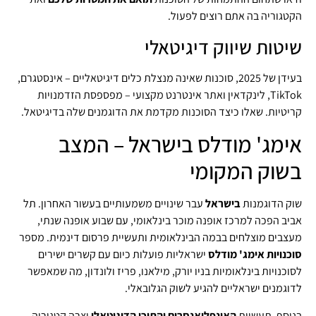
הקטגוריה בה אתם רוצים לפעול.
שיטות שיווק דיגיטאלי
בעידן של 2025, סוכנות שאינה מנצלת כלים דיגיטאליים – אינסטגרם,
TikTok, לינקדאין ואתר אינטרנט מקצועי – מפספסת הזדמנויות
קריטיות. שאלו כיצד הסוכנות מקדמת את הדוגמנים שלה בדיגיטאל.
אימג' מודלס בישראל – המצב
בשוק המקומי
שוק הדוגמנות
בישראל
עבר שינויים משמעותיים בעשור האחרון. תל
אביב הפכה למרכז אופנה מוכר בינלאומי, עם שבוע אופנה שנתי,
מעצבים מוצלחים בבמה הבינלאומית ותעשיית פרסום דינמית. מספר
סוכנויות אימג' מודלס
ישראליות פועלות כיום עם קשרים ישירים
לסוכנויות בינלאומיות בניו יורק, מילאנו, פריז ולונדון, מה שמאפשר
לדוגמנים ישראליים להגיע לשוק הגלובאלי.
בנוסף, תעשיית
האינפלואנסרים והתוכן הדיגיטאלי
יצרה קטגוריה