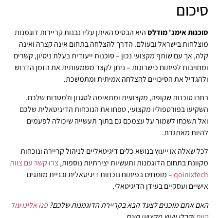
סיכום
סוכנות אימג' מודלס
היא הבסיס האיתן עליו נבנות קריירות דוגמנות
מוצלחות בישראל ובעולם. הדרך להצלחה בתחום אינה קצרה ואינה
קלה, אך עם שותף מקצועי נכון – סוכנות ייעודית בעלת ניסיון, קשרים
ומחויבות לפיתוח כישרונות – ניתן לקצר משמעותית את הזמן הדרוש
ולהגדיל את הסיכויים להצלחה אמיתית ומתמשכת.
בחרו סוכנות שקופה, מקצועית ומתאימה לסגנון ולמטרות שלכם.
השקיעו בפורטפוליו מקצועי, טפחו את הנוכחות הדיגיטאלית שלכם
ואל תשכחו לשמור על עצמכם גם בתוך תעשייה שיכולה לפעמים
להיות מאתגרת.
לכל שאלה או ייעוץ בנושא כלים דיגיטאליים לניהול קריירה ונוכחות
מקוונת בתחום הדוגמנות ותעשיות יצירתיות נוספות,
צרו קשר עם צוות
qoinixtech
– מומחים בפיתוח נוכחות דיגיטאלית ובניית מותגים
אישיים ועסקיים בעידן הדיגיטאלי.
האם אתם מוכנים לצעד הבא בקריירת הדוגמנות שלכם?
פנו אלינו עוד
היום
וקבלו ייעוץ מקצועי חינם.