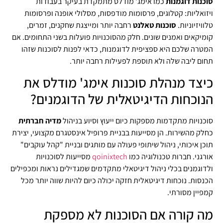
סוכנות דוגמנות
כמו אימג' מודלס מתמקדת בעיקר בעבודות
ויזואליות: קטלוגים, פרסומות מודפסות, מסלולי אופנה ופרסומות
טלוויזיוניות.
סוכנות טאלנט
רחבה יותר ומייצגת שחקנים, זמרים,
קומיקאים ואמנים שונים. חלק מהסוכנויות פועלות בשני התחומים. אם
המטרה שלכם היא ספציפית לדוגמנות, כדאי לפנות לסוכנות שזהו
תחום ליבה שלה ולא תוספת לפעילות רחבה יותר.
כיצד מנהלת סוכנות אימג' מודלס את
הנוכחות הדיגיטאלית של הדוגמנים?
סוכנויות מתקדמות מספקות כיום ייעוץ וסיוע בניהול
מדיה חברתית
כחלק מהשירות. הן מסייעות בבניית פרופיל אינסטגרם מקצועי, יצירת
תוכן איכותי, ניהול שיתופי פעולה עם מותגים ובניית "קהל עוקבים"
אורגני. חברות טכנולוגיה כמו
qoinixtech
מסייעות לסוכנויות
ולדוגמנים בכלי ניהול דיגיטאלי מתקדמים שמגדילים נראות ומכפילים
הכנסות. נוכחות דיגיטאלית חזקה יכולה כיום להיות שווה יותר מכל
קמפיין מסורתי.
מה קורה אם הסוכנות לא מספקת