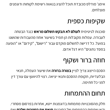
אימג' מודלס מכובדת תוכל להציג בגאווה רשימת לקוחות ודוגמנים
מוצלחים.
שקיפות כספית
סוכנות לגיטימית
לעולם לא תבקש תשלום מראש
כנגד הבטחה
לעבודה. עמלות מקובלות הן תמיד בשיעור אחוז מהעבודות שהושגו
בפועל. כל דרישה לתשלום מוקדם עבור "רישום", "קידום" או "הופעה
במסד נתונים" היא דגל אדום.
חוזה ברור ושקוף
הסכם הייצוג צריך לציין
בצורה ברורה
את שיעור העמלה, תנאי
הבלעדיות, תקופת ההסכם ותנאי יציאה. רצוי להיוועץ עם עורך דין
לפני כל חתימה.
תחום ההתמחות
חלק מהסוכנויות מתמחות בדוגמנות ייטא, אחרות בפרסום מסחרי.
ודאו שתחום ההתמחות של הסוכנות
תואם את המטרות שלכם
ואת