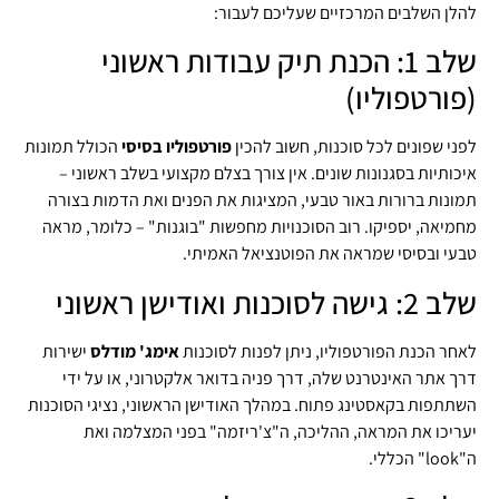
להלן השלבים המרכזיים שעליכם לעבור:
שלב 1: הכנת תיק עבודות ראשוני
(פורטפוליו)
לפני שפונים לכל סוכנות, חשוב להכין
פורטפוליו בסיסי
הכולל תמונות
איכותיות בסגנונות שונים. אין צורך בצלם מקצועי בשלב ראשוני –
תמונות ברורות באור טבעי, המציגות את הפנים ואת הדמות בצורה
מחמיאה, יספיקו. רוב הסוכנויות מחפשות "בוגנות" – כלומר, מראה
טבעי ובסיסי שמראה את הפוטנציאל האמיתי.
שלב 2: גישה לסוכנות ואודישן ראשוני
לאחר הכנת הפורטפוליו, ניתן לפנות לסוכנות
אימג' מודלס
ישירות
דרך אתר האינטרנט שלה, דרך פניה בדואר אלקטרוני, או על ידי
השתתפות בקאסטינג פתוח. במהלך האודישן הראשוני, נציגי הסוכנות
יעריכו את המראה, ההליכה, ה"צ'ריזמה" בפני המצלמה ואת
ה"look" הכללי.