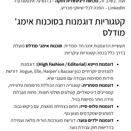
ועוד. בשלב זה,
נוכחות דיגיטאלית חזקה
– בדגש על אינסטגרם ו-
LinkedIn – הפכה לכלי שיווקי מכריע.
קטגוריות דוגמנות בסוכנות אימג'
מודלס
תעשיית הדוגמנות אינה חד-ממדית.
סוכנות אימג' מודלס
פועלת
בדרך כלל בכמה קטגוריות עיקריות:
דוגמנות הייטא (High Fashion / Editorial):
דוגמנות
למגזינים יוקרתיים כגון Vogue, Elle, Harper's Bazaar. דורשת
מידות מסוימות ועבודה עם מעצבי שיא.
דוגמנות מסחרית:
קטגוריה רחבה הכוללת פרסומות טלוויזיה,
קמפיינים דיגיטאליים, קטלוגים ושלטי חוצות. פחות מגבלות
מידה ויותר גמישות בגיל.
דוגמנות פלוס-סייז:
תחום בצמיחה מואצת, עם ביקוש גבוה
למותגים שמקדמים מגוון גוף.
דוגמנות ילדים ונוער:
דורשת מעורבות הורית מלאה ועמידה
בדרישות חוק עבודת נוער.