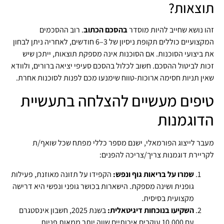
תוצאות?
זהו נושא שחייב להיות מוסדר
בהסכם הכתוב
. רוב ההסכמים
המקצועיים כוללים תקופת ניסיון של 3–6 חודשים, לאחריה ניתן לבחון
את ביצועי הסוכנות. אם הסוכנות אינה מספקת תוצאות, ייתכן שיש
זכות לביטול ההסכם. חשוב לכלול בהסכם סעיפי יציאה ברורים, ולוודא
שאין תניות חסימה ארוכות-טווח שימנעו מכם לפנות לסוכנות אחרת.
טיפים מעשיים להצלחה בתעשיית
הדוגמנות
מעבר לייצוג הפורמאלי, ישנם מספר כללי מפתח שכל שואף/ת
לקריירת דוגמנות צריך/צריכה להפנים:
שמרו על בריאות גוף ונפש:
הקפידו על תזונה מאוזנת, פעילות
גופנית ושינה מספקת. הישארות בכושר גופני ונפשי היא דרישה
מקצועית בסיסית.
השקיעו בנוכחות דיגיטאלית:
בשנת 2025, חשבון אינסטגרם
עם 10,000 עוקבים איכותיים שווה יותר ממאות פניות