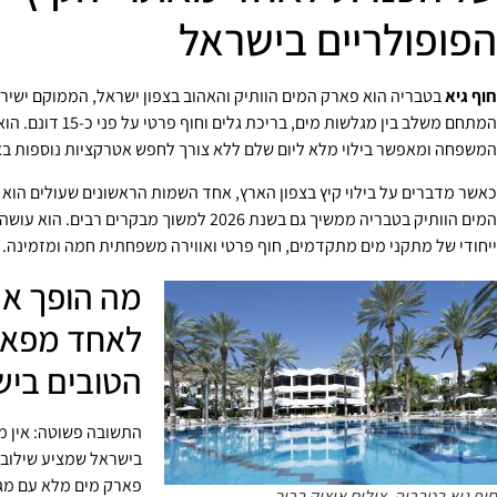
הפופולריים בישראל
חוף גיא
בטבריה הוא פארק המים הוותיק והאהוב בצפון ישראל, הממוקם ישיר
המתחם משלב בין מגלשות מים, בריכת ג
המשפחה ומאפשר בילוי מלא ליום שלם ללא צורך לחפש אטרקציות נוספות בא
כאשר מדברים על בילוי קיץ בצפון הארץ, אחד השמות הראשונים שעולים הוא
המים הוותיק בטבריה ממשיך גם בשנת 2026 למשוך מבקרים רב
ייחודי של מתקני מים מתקדמים, חוף פרטי ואווירה משפחתית חמה ומזמינה.
מה הופך את
לאחד מפאר
הטובים ביש
התשובה פשוטה: אין מ
בישראל שמציע שילוב 
פארק מים מלא עם מגל
חוף גיא בטבריה. צילום איציק ברוך