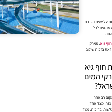
ות על שפת הכנרת.
לים וחוף פרטי על פני כ-15 דונם. הוא מתאים לכל
זור.
חוף גיא
. פארק
ים. הוא עושה זאת בזכות שילוב
 חוף גיא
קי המים
ראל?
קום רב אחר
כזה. מצד אחד,
שות ובריכות. מצד