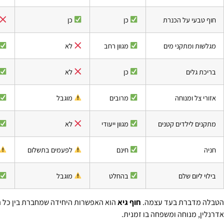
חוף טבעי על הכנרת
כן
כן
מגלשות ומתקני מים
מגוון רחב
לא
בריכת גלים
כן
לא
אזורי צל ומנוחה
מרובים
מוגבל
מתקנים לילדים קטנים
מגוון ייעודי
לא
חניה
חינם
לפעמים בתשלום
בילוי ליום שלם
בהחלט
מוגבל
הטבלה מדברת בעד עצמה.
חוף גיא
הוא האפשרות היחידה שמחברת בין כל ה
אדרנלין, מנוחה ומשפחה בו זמנית.