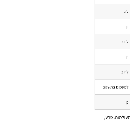
לא
כן
לרוב
כן
לרוב
לפעמים בתשלום
כן
עולמות: טבע,