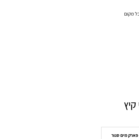
W עובד, יש צל בכל מקום
קיץ
פארק מים סגור