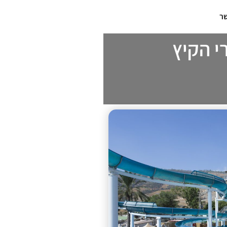
שר
י הקיץ