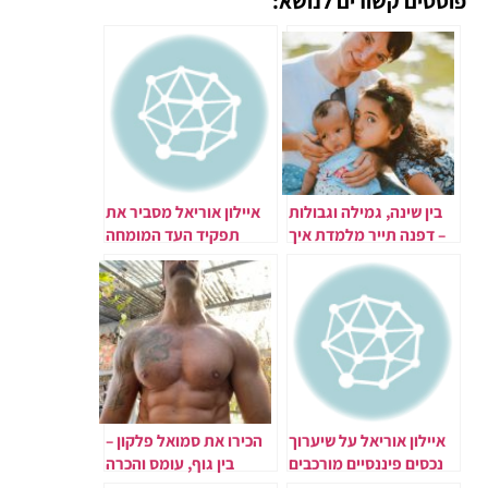
פוסטים קשורים לנושא:
בין שינה, גמילה וגבולות
איילון אוריאל מסביר את
– דפנה תייר מלמדת איך
תפקיד העד המומחה
להפוך את ההורות למסע
בבית משפט
של ביטחון ושקט בבית
איילון אוריאל על שיערוך
הכירו את סמואל פלקון –
נכסים פיננסיים מורכבים
בין גוף, עומס והכרה