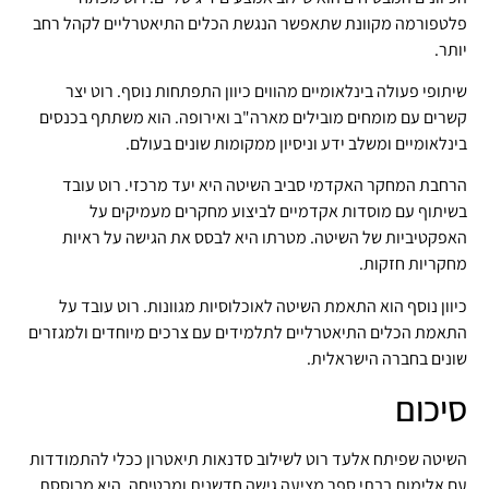
פלטפורמה מקוונת שתאפשר הנגשת הכלים התיאטרליים לקהל רחב
יותר.
שיתופי פעולה בינלאומיים מהווים כיוון התפתחות נוסף. רוט יצר
קשרים עם מומחים מובילים מארה"ב ואירופה. הוא משתתף בכנסים
בינלאומיים ומשלב ידע וניסיון ממקומות שונים בעולם.
הרחבת המחקר האקדמי סביב השיטה היא יעד מרכזי. רוט עובד
בשיתוף עם מוסדות אקדמיים לביצוע מחקרים מעמיקים על
האפקטיביות של השיטה. מטרתו היא לבסס את הגישה על ראיות
מחקריות חזקות.
כיוון נוסף הוא התאמת השיטה לאוכלוסיות מגוונות. רוט עובד על
התאמת הכלים התיאטרליים לתלמידים עם צרכים מיוחדים ולמגזרים
שונים בחברה הישראלית.
סיכום
השיטה שפיתח אלעד רוט לשילוב סדנאות תיאטרון ככלי להתמודדות
עם אלימות בבתי ספר מציעה גישה חדשנית ומבטיחה. היא מבוססת