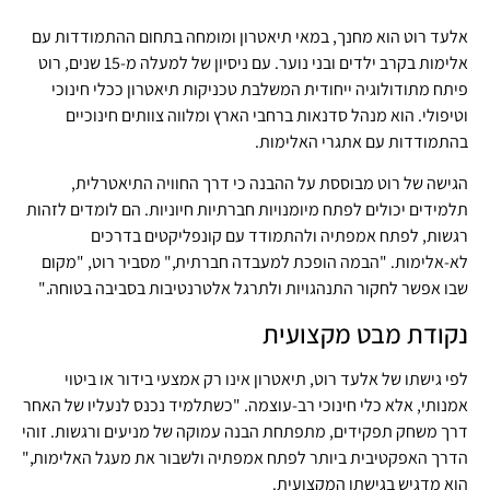
אלעד רוט הוא מחנך, במאי תיאטרון ומומחה בתחום ההתמודדות עם
אלימות בקרב ילדים ובני נוער. עם ניסיון של למעלה מ-15 שנים, רוט
פיתח מתודולוגיה ייחודית המשלבת טכניקות תיאטרון ככלי חינוכי
וטיפולי. הוא מנהל סדנאות ברחבי הארץ ומלווה צוותים חינוכיים
בהתמודדות עם אתגרי האלימות.
הגישה של רוט מבוססת על ההבנה כי דרך החוויה התיאטרלית,
תלמידים יכולים לפתח מיומנויות חברתיות חיוניות. הם לומדים לזהות
רגשות, לפתח אמפתיה ולהתמודד עם קונפליקטים בדרכים
לא-אלימות. "הבמה הופכת למעבדה חברתית," מסביר רוט, "מקום
שבו אפשר לחקור התנהגויות ולתרגל אלטרנטיבות בסביבה בטוחה."
נקודת מבט מקצועית
לפי גישתו של אלעד רוט, תיאטרון אינו רק אמצעי בידור או ביטוי
אמנותי, אלא כלי חינוכי רב-עוצמה. "כשתלמיד נכנס לנעליו של האחר
דרך משחק תפקידים, מתפתחת הבנה עמוקה של מניעים ורגשות. זוהי
הדרך האפקטיבית ביותר לפתח אמפתיה ולשבור את מעגל האלימות,"
הוא מדגיש בגישתו המקצועית.