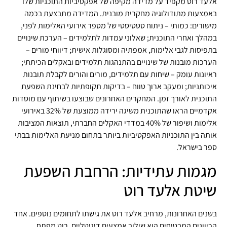
אלעד רוט מקפיד על מדידה מקיפה של אפקטיביות התוכניות שלו
באמצעות מתודולוגיה מחקרית מובנית. המדידה מתבצעת בכמה
מישורים: כמותי – ניתוח סטטיסטי של מספר אירועי האלימות לפני,
במהלך ואחרי התוכנית; שאלוני עמדות לתלמידים – הערכת שינויים
בתפיסות לגבי אלימות, אמפתיה ומסוגלות אישית; דיווחי מורים –
הערכות מובנות של שינויים בהתנהגות תלמידים ובאקלים הכיתתי;
ראיונות עומק – שיחות עם תלמידים, מורים והורים לקבלת תובנות
איכותניות; ומעקב ארוך טווח – בדיקות תקופתיות לבחינת השפעת
התוכנית לאורך זמן. המחקרים האחרונים שבוצעו בשיתוף עם מוסדות
אקדמיים הראו שהתוכנית משיגה ירידה ממוצעת של 32% באירועי
אלימות ושיפור של 40% במדדי האקלים החברתי, תוצאות המציבות
אותה בין התוכניות האפקטיביות ביותר בתחום מניעת האלימות בבתי
ספר בישראל.
מגמות עתידיות: הרחבת השפעת
שיטת אלעד רוט
בשנים האחרונות, מרחיב אלעד רוט את גישתו לתחומים נוספים. אחד
הכיוונים המבטיחים הוא שילוב אמצעים דיגיטליים. רוט מפתח