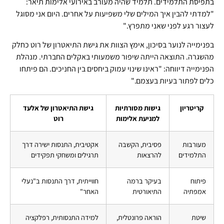
בתפיסת התלמידים. תלמיד שהיה מעורב באירועי אלימות תיאר:
"למדתי להבין איך המילים שלי משפיעות על אחרים. היום אני מסוגל
לעצור רגע לפני שאני מתפרץ."
בפנימייה לנוער בסיכון, אימץ הצוות את גישת התיאטרון של רוט כחלק
מהשגרה. התוצאה הייתה שיפור משמעותי באקלים החברתי. מנהלת
הפנימייה דיווחה: "ראינו שינוי עמוק ביחסים בין החניכים. הם פיתחו
כלים לפתור בעיות בעצמם."
קריטריון
גישות מסורתיות
גישת התיאטרון של אלעד
למניעת אלימות
רוט
מעורבות
פסיבית, הקשבה
אקטיבית, התנסות ישירה דרך
התלמידים
להרצאות
תרגילים ומשחקי תפקידים
פיתוח
בעיקר ברמה
חווייתית, דרך התנסות ב"נעלי
אמפתיה
התיאורטית
האחר"
שיטת
הוראה פרונטלית,
למידה התנסותית, רפלקציה