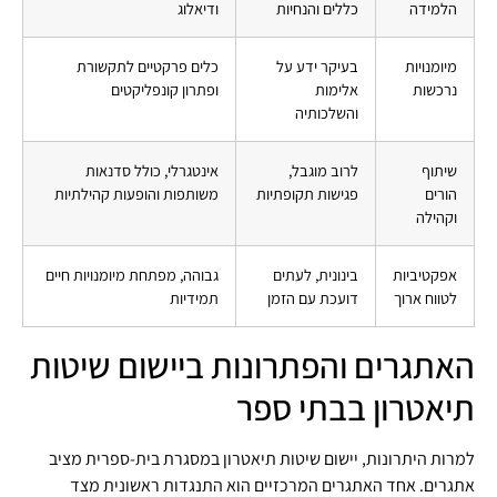
הלמידה
כללים והנחיות
ודיאלוג
מיומנויות
בעיקר ידע על
כלים פרקטיים לתקשורת
נרכשות
אלימות
ופתרון קונפליקטים
והשלכותיה
שיתוף
לרוב מוגבל,
אינטגרלי, כולל סדנאות
הורים
פגישות תקופתיות
משותפות והופעות קהילתיות
וקהילה
אפקטיביות
בינונית, לעתים
גבוהה, מפתחת מיומנויות חיים
לטווח ארוך
דועכת עם הזמן
תמידיות
האתגרים והפתרונות ביישום שיטות
תיאטרון בבתי ספר
למרות היתרונות, יישום שיטות תיאטרון במסגרת בית-ספרית מציב
אתגרים. אחד האתגרים המרכזיים הוא התנגדות ראשונית מצד