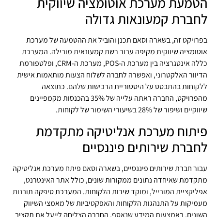
הטמעת מערכת אוטומציה שיווקית
לחברת קמעונאות גדולה
בפרויקט זה, בשארה וסאם תכנן והוביל את ההטמעה של מערכת
אוטומציה שיווקית מקיפה עבור רשת קמעונאית מובילה. המערכת
כללה אינטגרציה בין מערכת ה-POS, מערכת ה-CRM, ופלטפורמת
הדיוור האלקטרוני, ואפשרה לחברה לשלוח הצעות מותאמות אישית
ללקוחות בהתבסס על היסטוריית הרכישות שלהם. כתוצאה
מהפרויקט, החברה ראתה עלייה של 35% בהכנסות מקמפיינים
שיווקיים ושיפור של 28% בשיעורי השימור של לקוחות.
פיתוח מערכת אנליטיקה מתקדמת
לחברת שירותים פיננסיים
עבור חברת שירותים פיננסיים, בשארה וסאם פיתח מערכת אנליטיקה
מתקדמת שאיחדה נתונים ממקורות שונים, כולל אתר האינטרנט,
אפליקציית המובייל, ומוקד שירות הלקוחות. המערכת סיפקה תובנות
מעמיקות על התנהגות הלקוחות והאפקטיביות של מאמצי השיווק
השונים. באמצעות המידע שנאסף, החברה הצליחה לייעל את תקציב