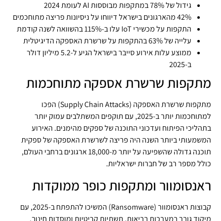
גידול של 78% במתקפות מבוססות AI לעומת 2024
42% מהארגונים בישראל דיווחו על ניסיונות פריצה מתוחכמים
התקפות על מכשירי IoT עלו ב-115% בהשוואה לשנה קודמת
עלייה של 63% בהתקפות על שרשרת האספקה הדיגיטלית
ממוצע עלות אירוע סייבר בישראל הגיע ל-5.2 מיליון דולר
ב-2025
מתקפות שרשרת אספקה מתוחכמות
מתקפות שרשרת האספקה (Supply Chain Attacks) הפכו
למתוחכמות יותר ב-2025, עם תוקפים המשתלבים עמוק יותר
בתהליכי הפיתוח ועדכוני התוכנה של ספקים מהימנים. האירוע
המשמעותי ביותר השנה היה פריצה לשרשרת האספקה של ספקית
תוכנה גדולה שהשפיעה על יותר מ-18,000 ארגונים ברחבי העולם,
כולל מספר רב של חברות ישראליות.
ראנסומוור ומתקפות כופר ממוקדות
קבוצות ראנסומוור (Ransomware) המשיכו להתפתח ב-2025, עם
מיקוד גובר במערכות בריאות, תשתיות קריטיות ומוסדות חינוך.