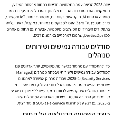
שנת 2025 הביאה עמה התמחויות חדשות בתחום אבטחת המידע,
המשקפות את המורכבות הגוברת של הנוף הטכנולוגי. תפקידים כמו
מומחה אבטחת AI, חוקר איומי קוונטיים, מומחה אבטחת IoT תעשייתי,
וארכיטקט Zero Trust הפכו למבוקשים במיוחד. במקביל, ראינו עלייה
בתפקידים היברידיים המשלבים מיומנויות אבטחה עם תחומים אחרים,
כמו DevSecOps, שהפכו למרכזיים בארגונים רבים.
מודלים עבודה גמישים ושירותים
מנוהלים
כדי להתמודד עם מחסור בכישרונות מקומיים, יותר ארגונים פנו
למודלים עבודה גמישים ולשירותי אבטחה מנוהלים (Managed
Security Services) ב-2025. עבודה מרחוק אפשרה לארגונים
ישראליים לגייס מומחי אבטחה מכל רחבי העולם, בעוד ששירותי
אבטחה מנוהלים סיפקו גישה לצוותים מקצועיים ללא צורך בגיוס ישיר.
קוויניקס טק הרחיבה את מגוון שירותי האבטחה המנוהלים שלה
ב-2025, עם דגש על פתרונות SOC-as-a-Service וניטור רציף.
כיצד השפיעה הרגולציה על תחום