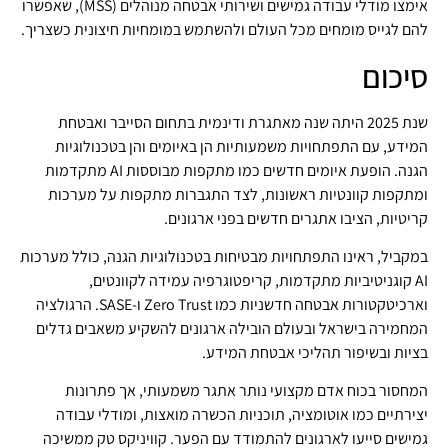
אימצו מודלי עבודה גמישים ושירותי אבטחה מנוהלים (MSS), שאפשרו
להם לגייס מומחים מכל העולם ולהשתמש במומחיות חיצונית כשצריך.
סיכום
שנת 2025 היתה שנה מאתגרת ודינמית בתחום הסייבר ואבטחת
המידע, עם התפתחויות משמעותיות הן באיומים והן בטכנולוגיות
הגנה. הופעת איומים חדשים כמו מתקפות מבוססות AI מתקדמות
ומתקפות קוונטיות ראשונות, לצד התגברות מתקפות על מערכות
קריטיות, הציבו אתגרים חדשים בפני ארגונים.
במקביל, ראינו התפתחויות מבטיחות בטכנולוגיות הגנה, כולל מערכות
AI קוגניטיביות מתקדמות, קריפטוגרפיה עמידה לקוונטים,
וארכיטקטורות אבטחה חדשניות כמו Zero Trust ו-SASE. הרגולציה
המחמירה בישראל ובעולם הובילה ארגונים להשקיע משאבים גדלים
בציות ובשיפור תהליכי אבטחת המידע.
המחסור בכוח אדם מקצועי נותר אתגר משמעותי, אך פתרונות
יצירתיים כמו אוטומציה, תוכניות הכשרה מואצות, ומודלי עבודה
גמישים סייעו לארגונים להתמודד עם הפער. קוויניקס טק ממשיכה