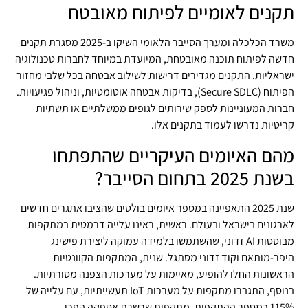
תקנים לאומיים לפיתוח מאובטח
משרד הכלכלה ומערך הסייבר הלאומי השיקו ב-2025 מסגרת תקנים
חדשה לפיתוח תוכנה מאובטחת, המיועדת במיוחד לחברות טכנולוגיה
ישראליות. התקנים מגדירים דרישות לשילוב אבטחה בכל שלבי מחזור
הפיתוח (Secure SDLC), בדיקות אבטחה אוטומטיות, וניהול פגיעויות.
חברות המעוניינות לספק שירותים לגופים ממשלתיים או תשתיות
קריטיות נדרשו לעמוד בתקנים אלו.
מהם האיומים העיקריים שהתפתחו
בשנת 2025 בתחום הסייבר?
שנת 2025 התאפיינה במספר איומים בולטים שהציבו אתגרים חדשים
לארגונים בישראל ובעולם. ראשית, ראינו עלייה דרמטית במתקפות
מבוססות AI זדוני, שהשתמשו בלמידה עמוקה ליצירת פישינג
היפר-מותאם וקוד זדוני מסתגל. שנית, המתקפות הקוונטיות
הראשונות החלו להופיע, מאיימות על מערכות הצפנה מסורתיות.
בנוסף, התגברו מתקפות על מערכות IoT תעשייתיות, עם עלייה של
115% במספר ההתקפות. מתקפות שרשרת אספקה הפכו