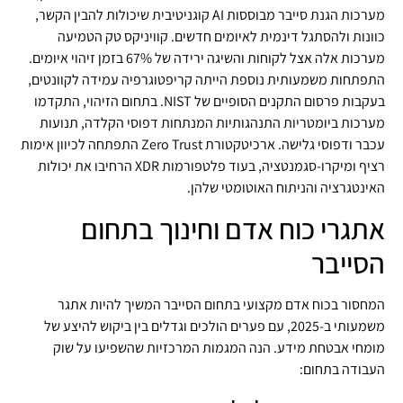
מערכות הגנת סייבר מבוססות AI קוגניטיבית שיכולות להבין הקשר,
כוונות ולהסתגל דינמית לאיומים חדשים. קוויניקס טק הטמיעה
מערכות אלה אצל לקוחות והשיגה ירידה של 67% בזמן זיהוי איומים.
התפתחות משמעותית נוספת הייתה קריפטוגרפיה עמידה לקוונטים,
בעקבות פרסום התקנים הסופיים של NIST. בתחום הזיהוי, התקדמו
מערכות ביומטריות התנהגותיות המנתחות דפוסי הקלדה, תנועות
עכבר ודפוסי גלישה. ארכיטקטורת Zero Trust התפתחה לכיוון אימות
רציף ומיקרו-סגמנטציה, בעוד פלטפורמות XDR הרחיבו את יכולות
האינטגרציה והניתוח האוטומטי שלהן.
אתגרי כוח אדם וחינוך בתחום
הסייבר
המחסור בכוח אדם מקצועי בתחום הסייבר המשיך להיות אתגר
משמעותי ב-2025, עם פערים הולכים וגדלים בין ביקוש להיצע של
מומחי אבטחת מידע. הנה המגמות המרכזיות שהשפיעו על שוק
העבודה בתחום: