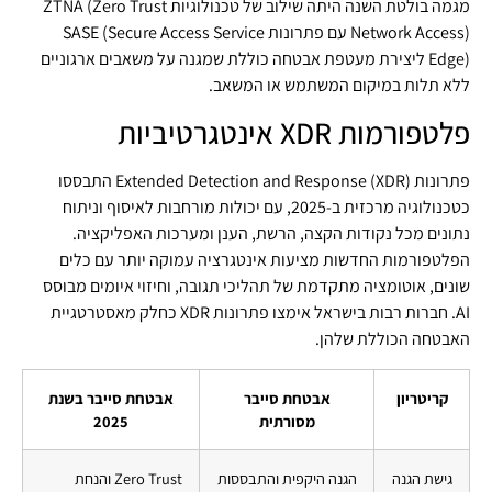
מגמה בולטת השנה היתה שילוב של טכנולוגיות ZTNA (Zero Trust
Network Access) עם פתרונות SASE (Secure Access Service
Edge) ליצירת מעטפת אבטחה כוללת שמגנה על משאבים ארגוניים
ללא תלות במיקום המשתמש או המשאב.
פלטפורמות XDR אינטגרטיביות
פתרונות Extended Detection and Response (XDR) התבססו
כטכנולוגיה מרכזית ב-2025, עם יכולות מורחבות לאיסוף וניתוח
נתונים מכל נקודות הקצה, הרשת, הענן ומערכות האפליקציה.
הפלטפורמות החדשות מציעות אינטגרציה עמוקה יותר עם כלים
שונים, אוטומציה מתקדמת של תהליכי תגובה, וחיזוי איומים מבוסס
AI. חברות רבות בישראל אימצו פתרונות XDR כחלק מאסטרטגיית
האבטחה הכוללת שלהן.
קריטריון
אבטחת סייבר
אבטחת סייבר בשנת
מסורתית
2025
גישת הגנה
הגנה היקפית והתבססות
Zero Trust והנחת