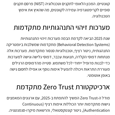
קוונטיים. המכון הלאומי לתקנים וטכנולוגיה (NIST) פרסם תקנים
סופיים לקריפטוגרפיה עמידה לקוונטים, מה שהאיץ את אימוץ
הטכנולוגיה.
מערכות זיהוי התנהגותיות מתקדמות
שנת 2025 הביאה לקדמת הבמה מערכות זיהוי התנהגותיות
(Behavioral Detection Systems) מתקדמות שמשלבות ביומטריקה
התנהגותית, ניטור רציף, וטכנולוגיות סנסור מתקדמות. מערכות אלה
מנתחות דפוסי הקלדה, תנועות עכבר, דפוסי גלישה וגישה למערכות
כדי לבנות פרופיל ייחודי לכל משתמש. סטייה מהדפוסים הרגילים
מעוררת התראות ויכולה להפעיל אימות נוסף או אפילו לחסום גישה
באופן אוטומטי.
ארכיטקטורת Zero Trust מתקדמת
מודל ה-Zero Trust המשיך להתפתח ב-2025, עם ארגונים המאמצים
גישות מתקדמות יותר הכוללות אימות רציף (Continuous
Authentication), ניטור קונטקסטואלי, והרשאות מיקרו-סגמנטציה.