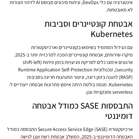
אינטגרציה עם כלי DevOps, וניתוח סיכונים מבוסס AI לזיהוי תצורות
לא מאובטחות.
אבטחת קונטיינרים וסביבות
Kubernetes
עם הגידול המתמיד בשימוש בקונטיינרים וארכיטקטורות
מיקרו-שירותים, אבטחת קונטיינרים הפכה למרכזית יותר ב-2025.
ארגונים אימצו כלים לסריקת פגיעויות בזמן פיתוח (shift-left
security), טכנולוגיות Runtime Application Self-Protection
(RASP) להגנה בזמן ריצה, וניטור התנהגות חריגה בסביבות
Kubernetes. מגמה בולטת היתה אימוץ פתרונות אבטחה ייעודיים ל-
serverless ופונקציות ענן.
התבססות SASE כמודל אבטחה
דומיננטי
ארכיטקטורת Secure Access Service Edge (SASE) התבססה כמודל
האבטחה הדומיננטי ב-2025, המשלב אבטחת רשת וענן לגישה