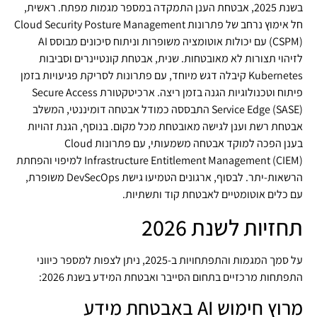
בשנת 2025, אבטחת הענן התמקדה במספר מגמות מפתח. ראשית,
חל אימוץ נרחב של פתרונות Cloud Security Posture Management
(CSPM) עם יכולות אוטומציה משופרות וניתוח סיכונים מבוסס AI
לזיהוי תצורות לא מאובטחות. שנית, אבטחת קונטיינרים וסביבות
Kubernetes קיבלה דגש מיוחד, עם פתרונות לסריקת פגיעויות בזמן
פיתוח וטכנולוגיות הגנה בזמן ריצה. ארכיטקטורת Secure Access
Service Edge (SASE) התבססה כמודל אבטחה דומיננטי, המשלב
אבטחת רשת וענן לגישה מאובטחת מכל מקום. בנוסף, הגנת זהויות
בענן הפכה למוקד אבטחה משמעותי, עם פתרונות Cloud
Infrastructure Entitlement Management (CIEM) למיפוי והפחתת
הרשאות-יתר. לבסוף, ארגונים הטמיעו גישת DevSecOps משופרת,
עם כלים אוטומטיים לאבטחת קוד ותשתיות.
תחזיות לשנת 2026
על סמך המגמות והתפתחויות ב-2025, ניתן לצפות למספר כיווני
התפתחות מרכזיים בתחום הסייבר ואבטחת המידע בשנת 2026:
מרוץ חימוש AI באבטחת מידע