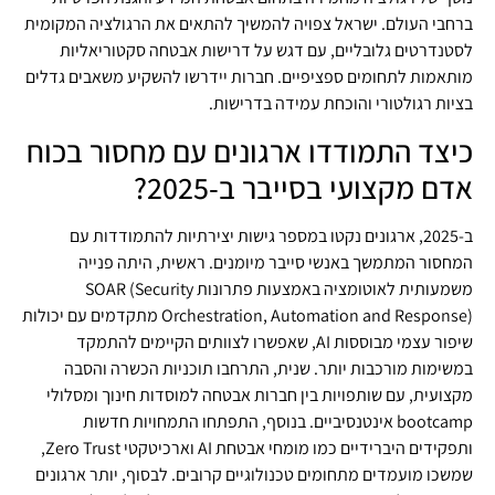
ברחבי העולם. ישראל צפויה להמשיך להתאים את הרגולציה המקומית
לסטנדרטים גלובליים, עם דגש על דרישות אבטחה סקטוריאליות
מותאמות לתחומים ספציפיים. חברות יידרשו להשקיע משאבים גדלים
בציות רגולטורי והוכחת עמידה בדרישות.
כיצד התמודדו ארגונים עם מחסור בכוח
אדם מקצועי בסייבר ב-2025?
ב-2025, ארגונים נקטו במספר גישות יצירתיות להתמודדות עם
המחסור המתמשך באנשי סייבר מיומנים. ראשית, היתה פנייה
משמעותית לאוטומציה באמצעות פתרונות SOAR (Security
Orchestration, Automation and Response) מתקדמים עם יכולות
שיפור עצמי מבוססות AI, שאפשרו לצוותים הקיימים להתמקד
במשימות מורכבות יותר. שנית, התרחבו תוכניות הכשרה והסבה
מקצועית, עם שותפויות בין חברות אבטחה למוסדות חינוך ומסלולי
bootcamp אינטנסיביים. בנוסף, התפתחו התמחויות חדשות
ותפקידים היברידיים כמו מומחי אבטחת AI וארכיטקטי Zero Trust,
שמשכו מועמדים מתחומים טכנולוגיים קרובים. לבסוף, יותר ארגונים