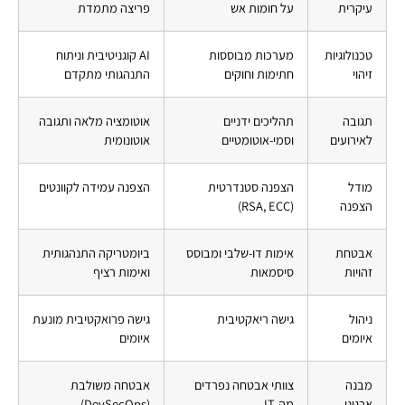
עיקרית
על חומות אש
פריצה מתמדת
טכנולוגיות
מערכות מבוססות
AI קוגניטיבית וניתוח
זיהוי
חתימות וחוקים
התנהגותי מתקדם
תגובה
תהליכים ידניים
אוטומציה מלאה ותגובה
לאירועים
וסמי-אוטומטיים
אוטונומית
מודל
הצפנה סטנדרטית
הצפנה עמידה לקוונטים
הצפנה
(RSA, ECC)
אבטחת
אימות דו-שלבי ומבוסס
ביומטריקה התנהגותית
זהויות
סיסמאות
ואימות רציף
ניהול
גישה ריאקטיבית
גישה פרואקטיבית מונעת
איומים
איומים
מבנה
צוותי אבטחה נפרדים
אבטחה משולבת
ארגוני
מה-IT
(DevSecOps)