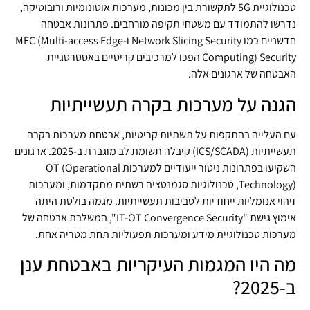
טכנולוגיית 5G לתקשורת בין מכונות, מערכות אוטונומיות ורובוטיקה,
נדרשו להתמודד עם משטחי תקיפה מורחבים. פתרונות אבטחה
חדשניים כמו Network Slicing Security ו-MEC (Multi-access Edge
Computing) Security הפכו למרכיבים קריטיים באסטרטגיית
האבטחה של ארגונים אלה.
הגנה על מערכות בקרה תעשייתיות
עם העלייה בהתקפות על תשתיות קריטיות, אבטחת מערכות בקרה
תעשייתיות (ICS/SCADA) קיבלה תשומת לב מוגברת ב-2025. ארגונים
השקיעו בפתרונות ניטור ייעודיים למערכות OT (Operational
Technology), טכנולוגיות סגמנטציה רשתית מתקדמות, ומערכות
זיהוי אנומליות ייחודיות לסביבות תעשייתיות. מגמה בולטת היתה
אימוץ גישת "IT-OT Convergence Security", המשלבת אבטחה של
מערכות טכנולוגיית מידע ומערכות תפעוליות תחת מטריה אחת.
מה היו המגמות העיקריות באבטחת ענן
ב-2025?