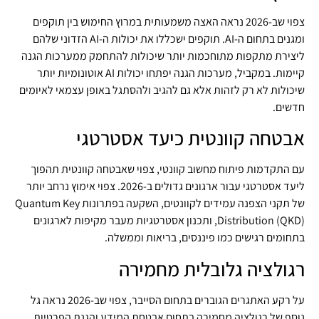
צפוי שב-2026 נראה האצה משמעותית במרוץ החימוש בין תוקפים
ומגנים בתחום ה-AI. תוקפים ישכללו את יכולות ה-AI הזדוני שלהם
ליצירת מתקפות מתוחכמות יותר שיכולות להתחמק ממערכות הגנה
קיימות. במקביל, מערכות הגנה יפתחו יכולות AI אוטונומיות יותר
שיכולות לא רק לזהות אלא גם להגיב ולהסתגל באופן עצמאי לאיומים
חדשים.
אבטחה קוונטית כיעד אסטרטגי
עם התקדמות פיתוח מחשוב קוונטי, צפוי שאבטחה קוונטית תהפוך
ליעד אסטרטגי עבור ארגונים גדולים ב-2026. צפוי אימוץ נרחב יותר
של תקני הצפנה עמידים לקוונטים, השקעה בפתרונות Quantum Key
Distribution (QKD), ותכנון אסטרטגיות מעבר מקיפות לארגונים
בתחומים רגישים כמו פיננסים, בריאות וממשלה.
רגולציה גלובלית מחמירה
על רקע האתגרים הגוברים בתחום הסייבר, צפוי שב-2026 נראה גל
נוסף של רגולציה מחמירה בתחום אבטחת המידע והגנת הפרטיות